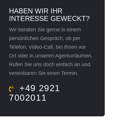
HABEN WIR IHR
INTERESSE GEWECKT?
Wir beraten Sie gerne in einem
persönlichen Gespräch, ob per
Telefon, Video-Call, bei Ihnen vor
Ort oder in unseren Agenturräumen.
Rufen Sie uns doch einfach an und
vereinbaren Sie einen Termin.
+49 2921
7002011