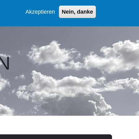
Akzeptieren
Nein, danke
AGENTUR SOEST
+49 2921 7002011
N