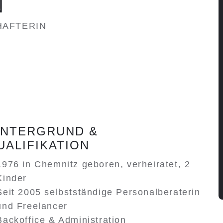
N
AFTERIN
INTERGRUND &
UALIFIKATION
1976 in Chemnitz geboren, verheiratet, 2
Kinder
Seit 2005 selbstständige Personalberaterin
und Freelancer
Backoffice & Administration