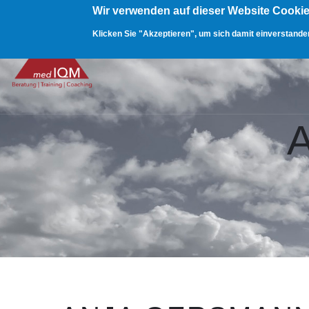
MAIN
Skip
Wir verwenden auf dieser Website Cooki
NAVIGATION
to
Klicken Sie "Akzeptieren", um sich damit einverstanden
HOME
main
content