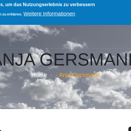
es, um das Nutzungserlebnis zu verbessern
Weitere Informationen
 zu erklären.
TEAM
PORTFOLIO
MEET KI/AI
ANJA GERSMAN
Home
-
-
Anja Gersmann